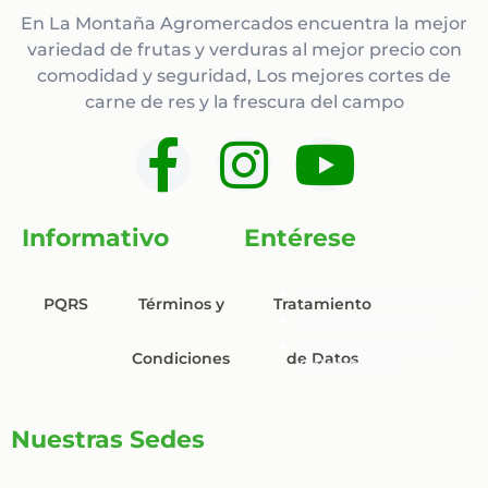
En La Montaña Agromercados encuentra la mejor
variedad de frutas y verduras al mejor precio con
comodidad y seguridad, Los mejores cortes de
carne de res y la frescura del campo
F
I
Y
a
n
o
Informativo
Entérese
c
s
u
TYC Sábado de Locura
e
t
t
PQRS
Términos y
Tratamiento
Subete a la moto
Carne Estofada a la
b
a
u
Condiciones
de Datos
Colombiana
o
g
b
Nuestras Sedes