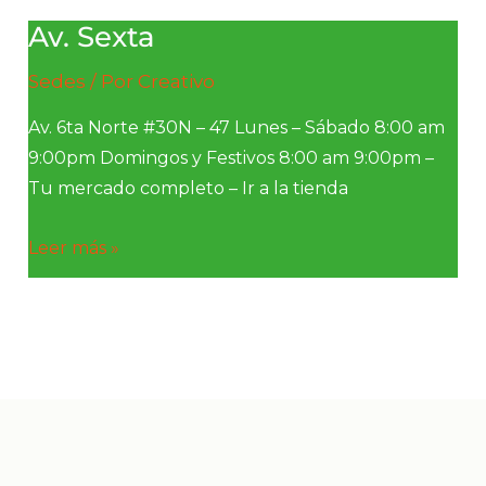
Av. Sexta
Av.
Sexta
Sedes
/ Por
Creativo
Av. 6ta Norte #30N – 47 Lunes – Sábado 8:00 am
9:00pm Domingos y Festivos 8:00 am 9:00pm –
Tu mercado completo – Ir a la tienda
Leer más »