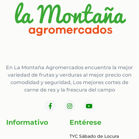
En La Montaña Agromercados encuentra la mejor
variedad de frutas y verduras al mejor precio con
comodidad y seguridad, Los mejores cortes de
carne de res y la frescura del campo
F
I
Y
a
n
o
c
s
u
e
t
t
Informativo
Entérese
b
a
u
o
g
b
TYC Sábado de Locura
o
r
e