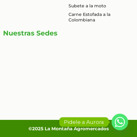
k
a
Subete a la moto
-
m
Carne Estofada a la
f
Colombiana
Nuestras Sedes
Pidele a Aurora
©2025 La Montaña Agromercados